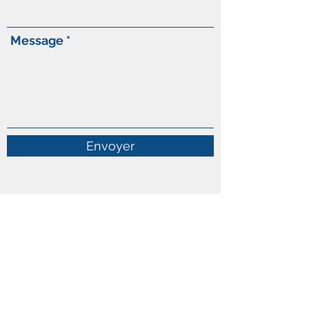
Message
Envoyer
Tél :
1-800-359-4515
Canada :
85 rue Saint-Charles O.
Suite 206